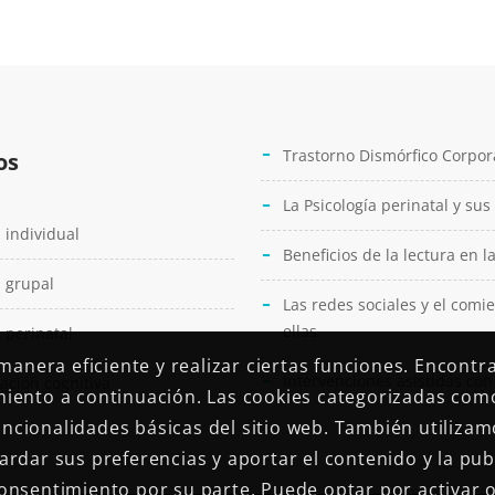
Trastorno Dismórfico Corpor
os
FUSCE AT SEMPER TELLUS
La Psicología perinatal y sus
LOGO DESIGN
 individual
Beneficios de la lectura en l
 grupal
Las redes sociales y el comi
ellas
 perinatal
anera eficiente y realizar ciertas funciones. Encontr
Intervenciones asistidas co
ación cognitiva
imiento a continuación. Las cookies categorizadas com
funcionalidades básicas del sitio web. También utiliza
uardar sus preferencias y aportar el contenido y la pub
nsentimiento por su parte. Puede optar por activar o