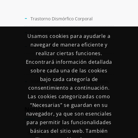
Trastorno Dismórfico Corporal
La Psicología perinatal y sus beneficios
Usamos cookies para ayudarle a
navegar de manera eficiente y
Beneficios de la lectura en la infancia
realizar ciertas funciones.
Las redes sociales y el comienzo en
Encontrará información detallada
ellas
sobre cada una de las cookies
bajo cada categoría de
Intervenciones asistidas con animales
consentimiento a continuación.
Las cookies categorizadas como
“Necesarias” se guardan en su
Noticias
navegador, ya que son esenciales
para permitir las funcionalidades
básicas del sitio web. También