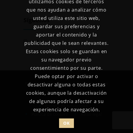
utilizamos cookies de terceros
que nos ayudan a analizar cómo
usted utiliza este sitio web,
Síguenos
guardar sus preferencias y
aportar el contenido y la
publicidad que le sean relevantes.
Estas cookies solo se guardan en
su navegador previo
consentimiento por su parte.
Puede optar por activar o
© 2024 Psicóloga Nuria Castillo. Todos los
desactivar alguna o todas estas
derechos reservados.
cookies, aunque la desactivación
de algunas podría afectar a su
Política de privacidad
experiencia de navegación.
Política de cookies
Aviso legal
OK