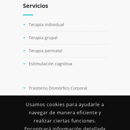
Servicios
Terapia individual
Terapia grupal
Terapia perinatal
Estimulación cognitiva
Trastorno Dismórfico Corporal
La Psicología perinatal y sus beneficios
Usamos cookies para ayudarle a
navegar de manera eficiente y
Beneficios de la lectura en la infancia
realizar ciertas funciones.
Las redes sociales y el comienzo en
Encontrará información detallada