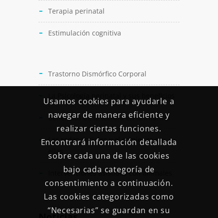
Terapia perinatal
Estimulación cognitiva
Trastorno Dismórfico Corporal
La Psicología perinatal y sus beneficios
Usamos cookies para ayudarle a
navegar de manera eficiente y
Beneficios de la lectura en la infancia
realizar ciertas funciones.
Las redes sociales y el comienzo en
Encontrará información detallada
ellas
sobre cada una de las cookies
bajo cada categoría de
Intervenciones asistidas con animales
consentimiento a continuación.
Las cookies categorizadas como
“Necesarias” se guardan en su
Noticias