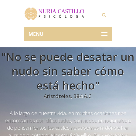
MENU
"No se puede desatar un
nudo sin saber cómo
está hecho"
Aristóteles, 384 A.C.
A lo largo de nuestra vida, en muchas ocasiones nos
encontramos con dificultades, con nudos emocionales o
de pensamientos los cuales no sabemos ni dónde han
surgido ni cómo ni el porqué de ellos. Para eso estoy