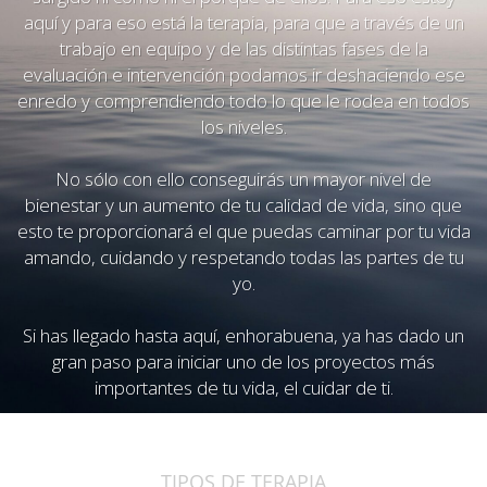
aquí y para eso está la terapia, para que a través de un
trabajo en equipo y de las distintas fases de la
evaluación e intervención podamos ir deshaciendo ese
enredo y comprendiendo todo lo que le rodea en todos
los niveles.
No sólo con ello conseguirás un mayor nivel de
bienestar y un aumento de tu calidad de vida, sino que
esto te proporcionará el que puedas caminar por tu vida
amando, cuidando y respetando todas las partes de tu
yo.
Si has llegado hasta aquí, enhorabuena, ya has dado un
gran paso para iniciar uno de los proyectos más
importantes de tu vida, el cuidar de ti.
TIPOS DE TERAPIA