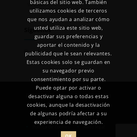
básicas del sitio web. También
utilizamos cookies de terceros
que nos ayudan a analizar cómo
usted utiliza este sitio web,
Síguenos
guardar sus preferencias y
aportar el contenido y la
publicidad que le sean relevantes.
Estas cookies solo se guardan en
su navegador previo
consentimiento por su parte.
Puede optar por activar o
© 2024 Psicóloga Nuria Castillo. Todos los
desactivar alguna o todas estas
derechos reservados.
cookies, aunque la desactivación
de algunas podría afectar a su
Política de privacidad
experiencia de navegación.
Política de cookies
Aviso legal
OK