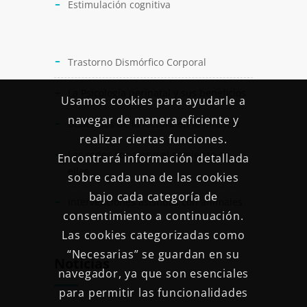
Estimulación cognitiva
Trastorno Dismórfico Corporal
La Psicología perinatal y sus beneficios
Usamos cookies para ayudarle a
navegar de manera eficiente y
Beneficios de la lectura en la infancia
realizar ciertas funciones.
Las redes sociales y el comienzo en
Encontrará información detallada
ellas
sobre cada una de las cookies
bajo cada categoría de
Intervenciones asistidas con animales
consentimiento a continuación.
Las cookies categorizadas como
“Necesarias” se guardan en su
Noticias
navegador, ya que son esenciales
para permitir las funcionalidades