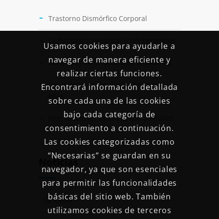
Trastorno Dismórfico Corporal
La Psicología perinatal y sus beneficios
Usamos cookies para ayudarle a
navegar de manera eficiente y
Beneficios de la lectura en la infancia
realizar ciertas funciones.
Las redes sociales y el comienzo en
Encontrará información detallada
ellas
sobre cada una de las cookies
bajo cada categoría de
Intervenciones asistidas con animales
consentimiento a continuación.
Las cookies categorizadas como
“Necesarias” se guardan en su
Noticias
navegador, ya que son esenciales
para permitir las funcionalidades
básicas del sitio web. También
utilizamos cookies de terceros