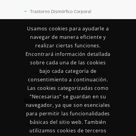
Trastorno Dismórfico Corporal
La Psicología perinatal y sus beneficios
Usamos cookies para ayudarle a
navegar de manera eficiente y
Beneficios de la lectura en la infancia
realizar ciertas funciones.
Las redes sociales y el comienzo en
Encontrará información detallada
ellas
sobre cada una de las cookies
bajo cada categoría de
Intervenciones asistidas con animales
consentimiento a continuación.
Las cookies categorizadas como
“Necesarias” se guardan en su
Noticias
navegador, ya que son esenciales
para permitir las funcionalidades
básicas del sitio web. También
utilizamos cookies de terceros