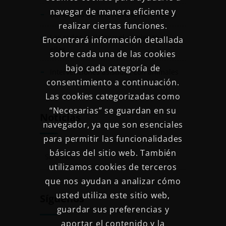
navegar de manera eficiente y
Beneficios de la lectura en la infancia
realizar ciertas funciones.
Las redes sociales y el comienzo en
Encontrará información detallada
ellas
sobre cada una de las cookies
bajo cada categoría de
Intervenciones asistidas con animales
consentimiento a continuación.
Las cookies categorizadas como
“Necesarias” se guardan en su
Noticias
navegador, ya que son esenciales
para permitir las funcionalidades
básicas del sitio web. También
utilizamos cookies de terceros
que nos ayudan a analizar cómo
usted utiliza este sitio web,
Síguenos
guardar sus preferencias y
aportar el contenido y la