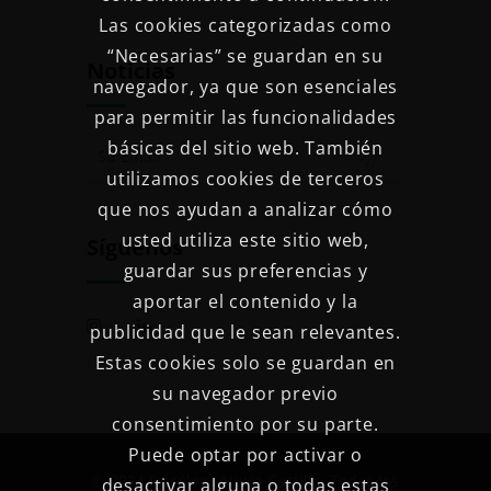
Las cookies categorizadas como
“Necesarias” se guardan en su
Noticias
navegador, ya que son esenciales
para permitir las funcionalidades
básicas del sitio web. También
utilizamos cookies de terceros
que nos ayudan a analizar cómo
usted utiliza este sitio web,
Síguenos
guardar sus preferencias y
aportar el contenido y la
publicidad que le sean relevantes.
Estas cookies solo se guardan en
su navegador previo
consentimiento por su parte.
Puede optar por activar o
© 2024 Psicóloga Nuria Castillo. Todos los
desactivar alguna o todas estas