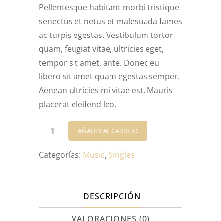
Pellentesque habitant morbi tristique
senectus et netus et malesuada fames
ac turpis egestas. Vestibulum tortor
quam, feugiat vitae, ultricies eget,
tempor sit amet, ante. Donec eu
libero sit amet quam egestas semper.
Aenean ultricies mi vitae est. Mauris
placerat eleifend leo.
Woo
AÑADIR AL CARRITO
Single
#1
Categorías:
Music
,
Singles
cantidad
DESCRIPCIÓN
VALORACIONES (0)