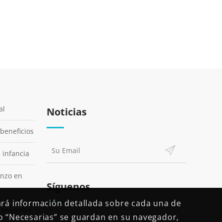
al
Noticias
 beneficios
a infancia
enzo en
Síguenos
ará información detallada sobre cada una de
n animales
o “Necesarias” se guardan en su navegador,