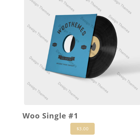
Woo Single #1
$
3.00