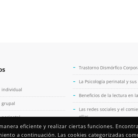
original
actual
era:
es:
$3.00.
$2.00.
Trastorno Dismórfico Corpor
os
La Psicología perinatal y sus
 individual
Beneficios de la lectura en l
 grupal
Las redes sociales y el comi
ellas
 perinatal
anera eficiente y realizar ciertas funciones. Encontr
Intervenciones asistidas co
ación cognitiva
imiento a continuación. Las cookies categorizadas com