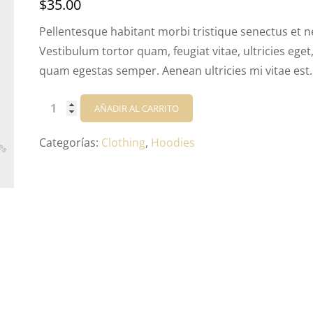
$
35.00
con
4.67
de
5 en base
a
Pellentesque habitant morbi tristique senectus et n
valoraciones
Vestibulum tortor quam, feugiat vitae, ultricies eget
de clientes
quam egestas semper. Aenean ultricies mi vitae est. 
Patient
AÑADIR AL CARRITO
Ninja
cantidad
Categorías:
Clothing
,
Hoodies