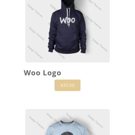
Woo Logo
$
35.00