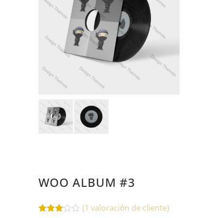
WOO ALBUM #3
(
1
valoración de cliente)