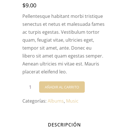
Valorado
1
$
9.00
con
3.00
de
5 en
Pellentesque habitant morbi tristique
base a
senectus et netus et malesuada fames
valoración
de un
ac turpis egestas. Vestibulum tortor
cliente
quam, feugiat vitae, ultricies eget,
tempor sit amet, ante. Donec eu
libero sit amet quam egestas semper.
Aenean ultricies mi vitae est. Mauris
placerat eleifend leo.
Woo
AÑADIR AL CARRITO
Album
#3
Categorías:
Albums
,
Music
cantidad
DESCRIPCIÓN