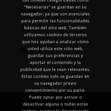
Las cookies categorizadas como
“Necesarias” se guardan en su
Noticias
navegador, ya que son esenciales
para permitir las funcionalidades
básicas del sitio web. También
utilizamos cookies de terceros
que nos ayudan a analizar cómo
usted utiliza este sitio web,
Síguenos
guardar sus preferencias y
aportar el contenido y la
publicidad que le sean relevantes.
Estas cookies solo se guardan en
su navegador previo
consentimiento por su parte.
Puede optar por activar o
© 2024 Psicóloga Nuria Castillo. Todos los
desactivar alguna o todas estas
derechos reservados.