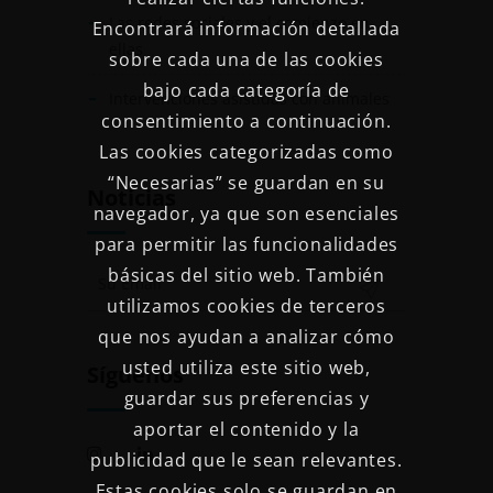
Las redes sociales y el comienzo en
Encontrará información detallada
ellas
sobre cada una de las cookies
bajo cada categoría de
Intervenciones asistidas con animales
consentimiento a continuación.
Las cookies categorizadas como
“Necesarias” se guardan en su
Noticias
navegador, ya que son esenciales
para permitir las funcionalidades
básicas del sitio web. También
utilizamos cookies de terceros
que nos ayudan a analizar cómo
usted utiliza este sitio web,
Síguenos
guardar sus preferencias y
aportar el contenido y la
publicidad que le sean relevantes.
Estas cookies solo se guardan en