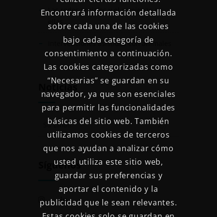
Las redes sociales y el comienzo en
Encontrará información detallada
ellas
sobre cada una de las cookies
bajo cada categoría de
Intervenciones asistidas con animales
consentimiento a continuación.
Las cookies categorizadas como
“Necesarias” se guardan en su
Noticias
navegador, ya que son esenciales
para permitir las funcionalidades
básicas del sitio web. También
utilizamos cookies de terceros
que nos ayudan a analizar cómo
usted utiliza este sitio web,
Síguenos
guardar sus preferencias y
aportar el contenido y la
publicidad que le sean relevantes.
Estas cookies solo se guardan en