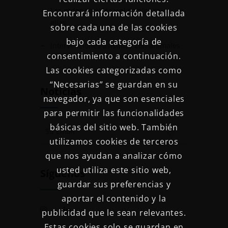
Las redes sociales y el comienzo en
Encontrará información detallada
ellas
sobre cada una de las cookies
bajo cada categoría de
Intervenciones asistidas con animales
consentimiento a continuación.
Las cookies categorizadas como
“Necesarias” se guardan en su
Noticias
navegador, ya que son esenciales
para permitir las funcionalidades
básicas del sitio web. También
utilizamos cookies de terceros
que nos ayudan a analizar cómo
usted utiliza este sitio web,
Síguenos
guardar sus preferencias y
aportar el contenido y la
publicidad que le sean relevantes.
Estas cookies solo se guardan en