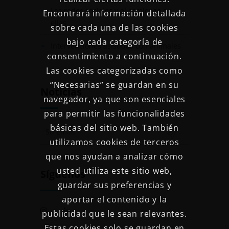
Las redes sociales y el comienzo en
Encontrará información detallada
ellas
sobre cada una de las cookies
bajo cada categoría de
Intervenciones asistidas con animales
consentimiento a continuación.
Las cookies categorizadas como
“Necesarias” se guardan en su
Noticias
navegador, ya que son esenciales
para permitir las funcionalidades
básicas del sitio web. También
utilizamos cookies de terceros
que nos ayudan a analizar cómo
usted utiliza este sitio web,
Síguenos
guardar sus preferencias y
aportar el contenido y la
publicidad que le sean relevantes.
Estas cookies solo se guardan en