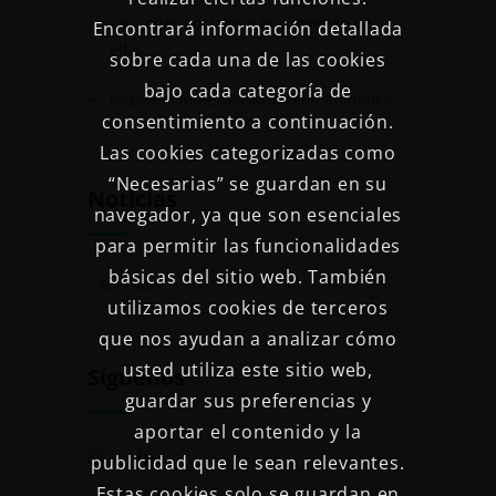
Las redes sociales y el comienzo en
Encontrará información detallada
ellas
sobre cada una de las cookies
bajo cada categoría de
Intervenciones asistidas con animales
consentimiento a continuación.
Las cookies categorizadas como
“Necesarias” se guardan en su
Noticias
navegador, ya que son esenciales
para permitir las funcionalidades
básicas del sitio web. También
utilizamos cookies de terceros
que nos ayudan a analizar cómo
usted utiliza este sitio web,
Síguenos
guardar sus preferencias y
aportar el contenido y la
publicidad que le sean relevantes.
Estas cookies solo se guardan en