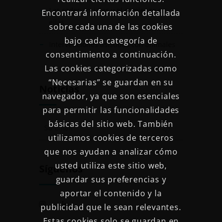
Las redes sociales y el comienzo en
Encontrará información detallada
ellas
sobre cada una de las cookies
bajo cada categoría de
Intervenciones asistidas con animales
consentimiento a continuación.
Las cookies categorizadas como
“Necesarias” se guardan en su
Noticias
navegador, ya que son esenciales
para permitir las funcionalidades
básicas del sitio web. También
utilizamos cookies de terceros
que nos ayudan a analizar cómo
usted utiliza este sitio web,
Síguenos
guardar sus preferencias y
aportar el contenido y la
publicidad que le sean relevantes.
Estas cookies solo se guardan en