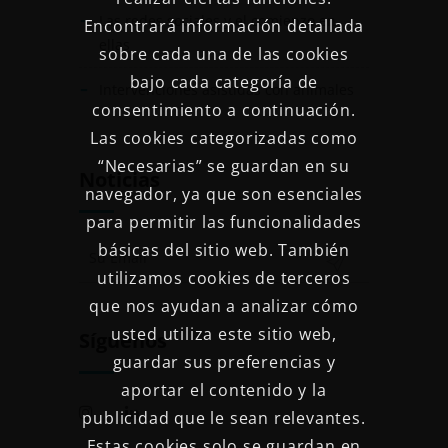
Las redes sociales y el comienzo en
Encontrará información detallada
ellas
sobre cada una de las cookies
bajo cada categoría de
Intervenciones asistidas con animales
consentimiento a continuación.
Las cookies categorizadas como
“Necesarias” se guardan en su
Noticias
navegador, ya que son esenciales
para permitir las funcionalidades
básicas del sitio web. También
utilizamos cookies de terceros
que nos ayudan a analizar cómo
usted utiliza este sitio web,
Síguenos
guardar sus preferencias y
aportar el contenido y la
publicidad que le sean relevantes.
Estas cookies solo se guardan en