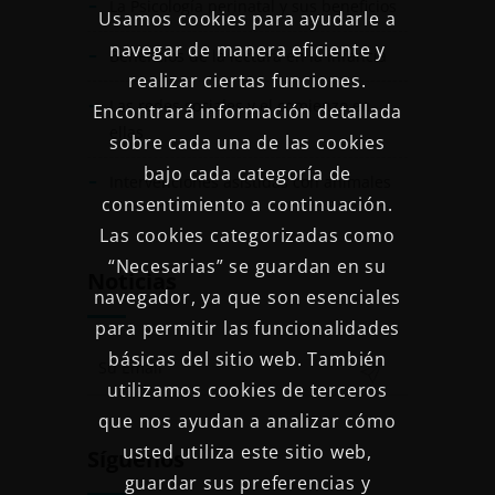
La Psicología perinatal y sus beneficios
Usamos cookies para ayudarle a
navegar de manera eficiente y
Beneficios de la lectura en la infancia
realizar ciertas funciones.
Las redes sociales y el comienzo en
Encontrará información detallada
ellas
sobre cada una de las cookies
bajo cada categoría de
Intervenciones asistidas con animales
consentimiento a continuación.
Las cookies categorizadas como
“Necesarias” se guardan en su
Noticias
navegador, ya que son esenciales
para permitir las funcionalidades
básicas del sitio web. También
utilizamos cookies de terceros
que nos ayudan a analizar cómo
usted utiliza este sitio web,
Síguenos
guardar sus preferencias y