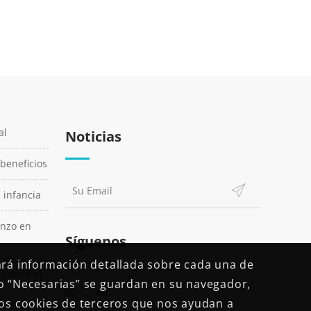
al
Noticias
 beneficios
a infancia
enzo en
Síguenos
ará información detallada sobre cada una de
n animales
o “Necesarias” se guardan en su navegador,
mos cookies de terceros que nos ayudan a