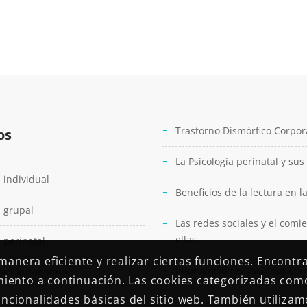
Trastorno Dismórfico Corpor
os
La Psicología perinatal y sus
 individual
Beneficios de la lectura en l
 grupal
Las redes sociales y el comi
ellas
 perinatal
anera eficiente y realizar ciertas funciones. Encontr
Intervenciones asistidas co
ación cognitiva
imiento a continuación. Las cookies categorizadas com
funcionalidades básicas del sitio web. También utiliza