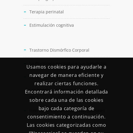
Terapia perinatal
Estimulación cognitiva
Trastorno Dismórfico Corporal
La Psicología perinatal y sus beneficios
Usamos cookies para ayudarle a
navegar de manera eficiente y
Beneficios de la lectura en la infancia
realizar ciertas funciones.
Las redes sociales y el comienzo en
Encontrará información detallada
ellas
sobre cada una de las cookies
bajo cada categoría de
Intervenciones asistidas con animales
consentimiento a continuación.
Las cookies categorizadas como