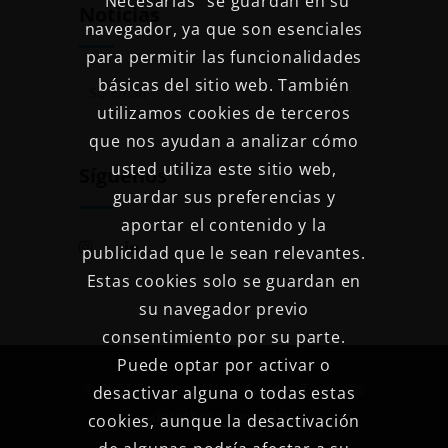
“Necesarias” se guardan en su
Noticias
navegador, ya que son esenciales
para permitir las funcionalidades
básicas del sitio web. También
utilizamos cookies de terceros
que nos ayudan a analizar cómo
usted utiliza este sitio web,
Síguenos
guardar sus preferencias y
aportar el contenido y la
publicidad que le sean relevantes.
Estas cookies solo se guardan en
su navegador previo
consentimiento por su parte.
Puede optar por activar o
© 2024 Psicóloga Nuria Castillo. Todos los
desactivar alguna o todas estas
derechos reservados.
cookies, aunque la desactivación