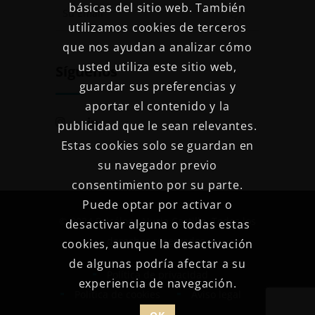
básicas del sitio web. También
utilizamos cookies de terceros
que nos ayudan a analizar cómo
usted utiliza este sitio web,
Síguenos
guardar sus preferencias y
aportar el contenido y la
publicidad que le sean relevantes.
Estas cookies solo se guardan en
su navegador previo
consentimiento por su parte.
Puede optar por activar o
© 2024 Psicóloga Nuria Castillo. Todos los
desactivar alguna o todas estas
derechos reservados.
cookies, aunque la desactivación
de algunas podría afectar a su
Política de privacidad
experiencia de navegación.
Política de cookies
Aviso legal