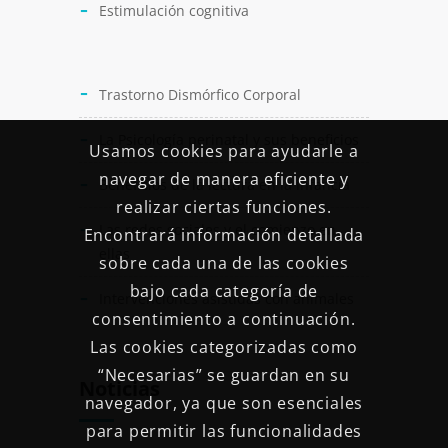
Estimulación cognitiva
Trastorno Dismórfico Corporal
La Psicología perinatal y sus beneficios
Usamos cookies para ayudarle a
navegar de manera eficiente y
Beneficios de la lectura en la infancia
realizar ciertas funciones.
Las redes sociales y el comienzo en
Encontrará información detallada
ellas
sobre cada una de las cookies
bajo cada categoría de
Intervenciones asistidas con animales
consentimiento a continuación.
Las cookies categorizadas como
“Necesarias” se guardan en su
Noticias
navegador, ya que son esenciales
para permitir las funcionalidades